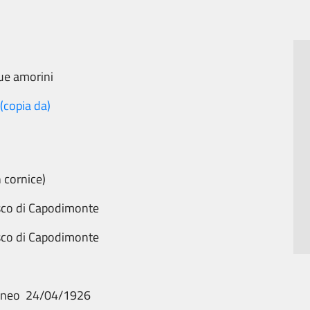
due amorini
(copia da)
 cornice)
sco di Capodimonte
sco di Capodimonte
aneo 24/04/1926