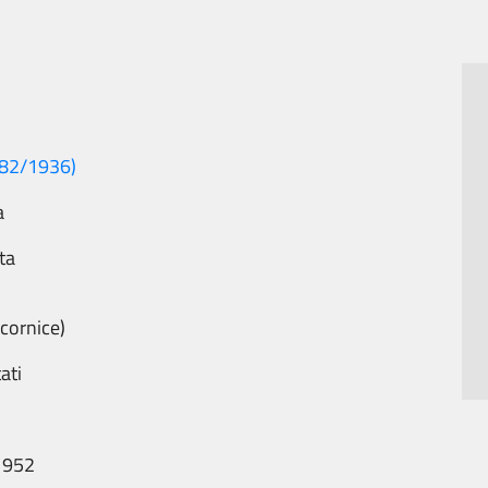
882/1936)
a
ta
cornice)
ati
1952