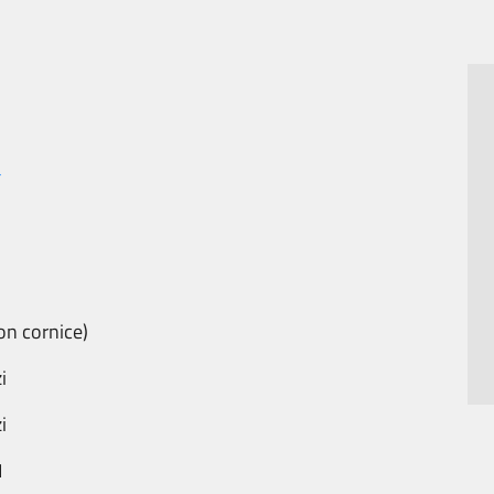
a
on cornice)
i
i
1