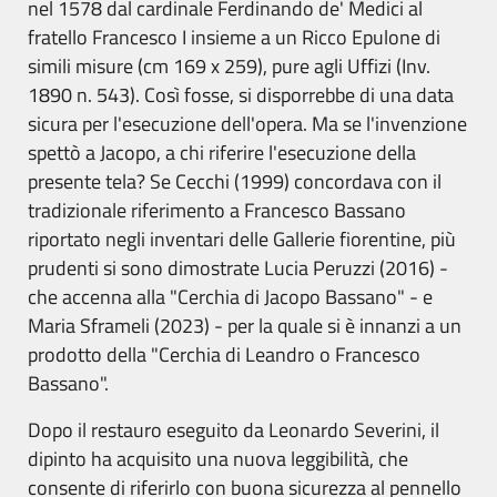
nel 1578 dal cardinale Ferdinando de' Medici al
fratello Francesco I insieme a un Ricco Epulone di
simili misure (cm 169 x 259), pure agli Uffizi (Inv.
1890 n. 543). Così fosse, si disporrebbe di una data
sicura per l'esecuzione dell'opera. Ma se l'invenzione
spettò a Jacopo, a chi riferire l'esecuzione della
presente tela? Se Cecchi (1999) concordava con il
tradizionale riferimento a Francesco Bassano
riportato negli inventari delle Gallerie fiorentine, più
prudenti si sono dimostrate Lucia Peruzzi (2016) -
che accenna alla "Cerchia di Jacopo Bassano" - e
Maria Sframeli (2023) - per la quale si è innanzi a un
prodotto della "Cerchia di Leandro o Francesco
Bassano".
Dopo il restauro eseguito da Leonardo Severini, il
dipinto ha acquisito una nuova leggibilità, che
consente di riferirlo con buona sicurezza al pennello