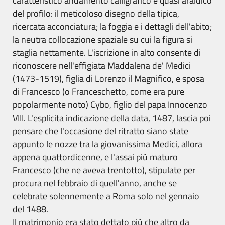
caratteristico andamento calligrafico e quasi araldico
del profilo: il meticoloso disegno della tipica,
ricercata acconciatura; la foggia e i dettagli dell'abito;
la neutra collocazione spaziale su cui la figura si
staglia nettamente. L'iscrizione in alto consente di
riconoscere nell'effigiata Maddalena de' Medici
(1473-1519), figlia di Lorenzo il Magnifico, e sposa
di Francesco (o Franceschetto, come era pure
popolarmente noto) Cybo, figlio del papa Innocenzo
VIII. L'esplicita indicazione della data, 1487, lascia poi
pensare che l'occasione del ritratto siano state
appunto le nozze tra la giovanissima Medici, allora
appena quattordicenne, e l'assai più maturo
Francesco (che ne aveva trentotto), stipulate per
procura nel febbraio di quell'anno, anche se
celebrate solennemente a Roma solo nel gennaio
del 1488.
Il matrimonio era stato dettato più che altro da